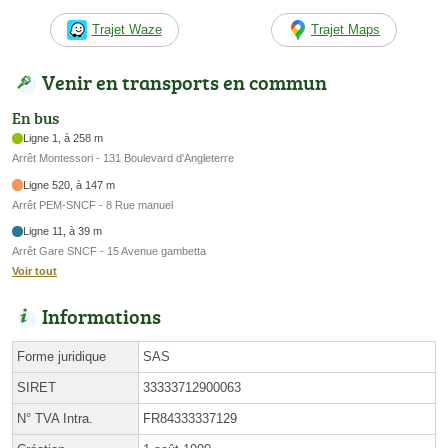
Trajet Waze
Trajet Maps
Venir en transports en commun
En bus
Ligne 1, à 258 m
Arrêt Montessori - 131 Boulevard d'Angleterre
Ligne 520, à 147 m
Arrêt PEM-SNCF - 8 Rue manuel
Ligne 11, à 39 m
Arrêt Gare SNCF - 15 Avenue gambetta
Voir tout
Informations
Forme juridique
SAS
SIRET
33333712900063
N° TVA Intra.
FR84333337129