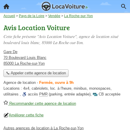
Accueil
>
Pays de la Loire
>
Vendée
>
La Roche-sur-Yon
Avis Location Voiture
Cette fiche présente "Avis Location Voiture", agence de location situé
boulevard louis blanc
, 85000 La Roche-sur-Yon.
Gare De
70 Boulevard Louis Blanc
85000 La Roche-sur-Yon
📞 Appeler cette agence de location
Agence de location
-
Fermée, ouvre à 9h
Locations :
4x4
,
cabriolets
,
loc. à l'heure
,
minibus
,
monospaces
,
utilitaires
,
accès
PMR
(parking, entrée adaptée)
,
CB acceptée
Recommander cette agence de location
Améliorer cette fiche
Autres agences de location à La Roche-sur-Yon