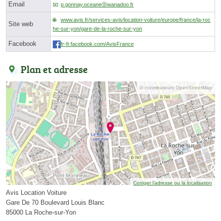
Email
p.gonnay.oceaneⓐwanadoo.fr
www.avis.fr/services-avis/location-voiture/europe/france/la-roc
Site web
he-sur-yon/gare-de-la-roche-sur-yon
Facebook
fr-fr.facebook.com/AvisFrance
Plan et adresse
© contributeurs OpenStreetMap
Corriger l’adresse ou la localisation
Avis Location Voiture
Gare De 70 Boulevard Louis Blanc
85000 La Roche-sur-Yon