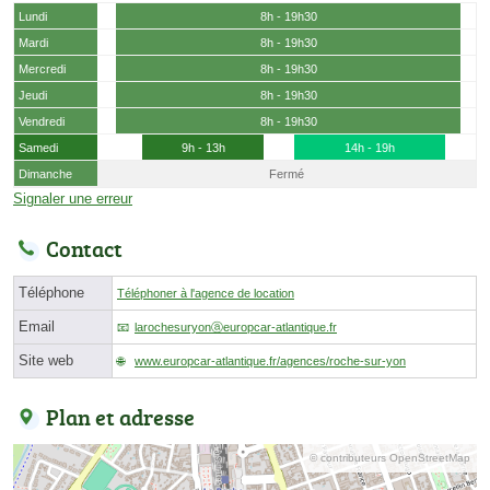
Lundi
8h - 19h30
Mardi
8h - 19h30
Mercredi
8h - 19h30
Jeudi
8h - 19h30
Vendredi
8h - 19h30
Samedi
9h - 13h
14h - 19h
Dimanche
Fermé
Signaler une erreur
Contact
Téléphone
Téléphoner à l'agence de location
Email
larochesuryonⓐeuropcar-atlantique.fr
Site web
www.europcar-atlantique.fr/agences/roche-sur-yon
Plan et adresse
© contributeurs OpenStreetMap