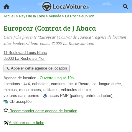
Accueil
>
Pays de la Loire
>
Vendée
>
La Roche-sur-Yon
Europcar (Contrat de ) Abaca
Cette fiche présente "Europcar (Contrat de ) Abaca", agence de location
situé
boulevard louis blanc
, 85000 La Roche-sur-Yon.
11 Boulevard Louis Blanc
85000 La Roche-sur-Yon
📞 Appeler cette agence de location
Agence de location
-
Ouverte jusqu'à 19h
Locations :
4x4
,
cabriolets
,
camions
,
loc. à l'heure
,
loc. longue durée
,
minibus
,
monospaces
,
utilitaires
,
véhicules de luxe
,
voitures sans permis
,
accès
PMR
(parking, entrée adaptée)
,
CB acceptée
Recommander cette agence de location
Améliorer cette fiche