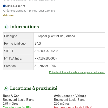
Ligne 3, à 167 m
Arrêt Pont Morineau - 16 Rue roger salengro
Voir tout
Informations
Enseigne
Europcar (Contrat de ) Abaca
Forme juridique
SAS
SIRET
87180063700203
N° TVA Intra.
FR41871800637
Création
31 janvier 1996
Éditer les informations de mon agence de location
Locations à proximité
Rent A Car
Avis Location Voiture
Boulevard Louis Blanc
Boulevard Louis Blanc
179 mètres
280 mètres
Ouverte jusqu'à 18h
Fermée, ouvre lundi à 8h30