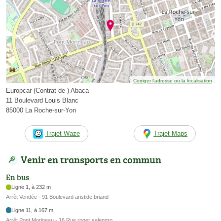
Corriger l’adresse ou la localisation
Europcar (Contrat de ) Abaca
11 Boulevard Louis Blanc
85000 La Roche-sur-Yon
Trajet Waze
Trajet Maps
Venir en transports en commun
En bus
Ligne 1, à 232 m
Arrêt Vendée - 91 Boulevard aristide briand
Ligne 11, à 167 m
Arrêt Pont Morineau - 16 Rue roger salengro