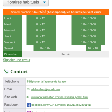
Samedi prochain :
Jour férié (Assomption), les horaires peuvent varier
Lundi
8h - 12h
14h - 18h30
Mardi
8h - 12h
14h - 18h30
Mercredi
8h - 12h
14h - 18h30
Jeudi
8h - 12h
14h - 18h30
Vendredi
8h - 12h
14h - 18h30
Samedi
9h - 12h
16h - 18h
Dimanche
Fermé
Signaler une erreur
Contact
Téléphone
Téléphoner à l'agence de location
Email
adalevalloisⓐgmail.com
Site web
www.ada.fr/location-voiture-levallois-perret.html
Facebook
facebook.com/ADA-Levallois-1572112552801141/