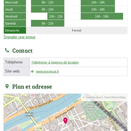
Mercredi
8h - 12h
14h - 18h
Jeudi
8h - 12h
14h - 18h
Vendredi
10h - 12h
14h - 19h
Samedi
8h - 12h
Dimanche
Fermé
Signaler une erreur
Contact
Téléphone
Téléphoner à l'agence de location
Site web
www.europcar.fr
Plan et adresse
© contributeurs OpenStreetMap