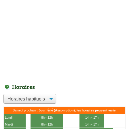
Horaires
Samedi prochain :
Jour férié (Assomption), les horaires peuvent varier
Lundi
8h - 12h
14h - 17h
Mardi
8h - 12h
14h - 17h