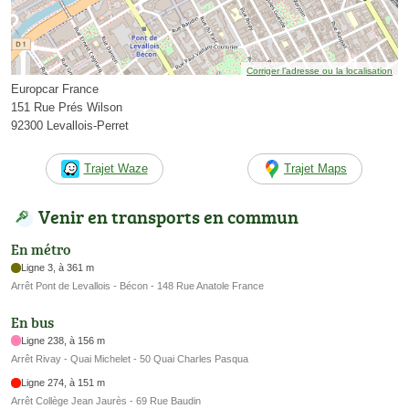
Corriger l’adresse ou la localisation
Europcar France
151 Rue Prés Wilson
92300 Levallois-Perret
Trajet Waze
Trajet Maps
Venir en transports en commun
En métro
Ligne 3, à 361 m
Arrêt Pont de Levallois - Bécon - 148 Rue Anatole France
En bus
Ligne 238, à 156 m
Arrêt Rivay - Quai Michelet - 50 Quai Charles Pasqua
Ligne 274, à 151 m
Arrêt Collège Jean Jaurès - 69 Rue Baudin