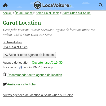
Accueil
>
Île-de-France
>
Seine-Saint-Denis
>
Saint-Ouen-sur-Seine
Carat Location
Cette fiche présente "Carat Location", agence de location située
rue
ardoin
, 93400 Saint-Ouen-sur-Seine.
50 Rue Ardoin
93400 Saint Ouen
📞 Appeler cette agence de location
Agence de location
-
Ouverte jusqu'à 19h30
Locations :
accès
PMR
(parking)
Recommander cette agence de location
Améliorer cette fiche
Autres agences de location à Saint-Ouen-sur-Seine