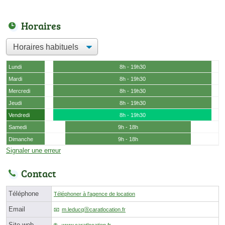
Horaires
Lundi
8h - 19h30
Mardi
8h - 19h30
Mercredi
8h - 19h30
Jeudi
8h - 19h30
Vendredi
8h - 19h30
Samedi
9h - 18h
Dimanche
9h - 18h
Signaler une erreur
Contact
Téléphone
Téléphoner à l'agence de location
Email
m.leducqⓐcaratlocation.fr
Site web
www.caratlocation.fr