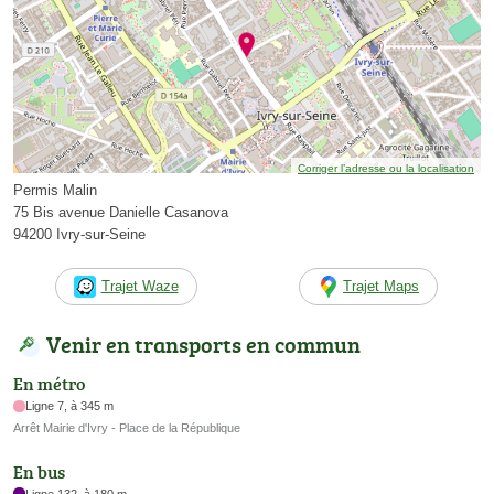
Corriger l’adresse ou la localisation
Permis Malin
75 Bis avenue Danielle Casanova
94200 Ivry-sur-Seine
Trajet Waze
Trajet Maps
Venir en transports en commun
En métro
Ligne 7, à 345 m
Arrêt Mairie d'Ivry - Place de la République
En bus
Ligne 132, à 180 m