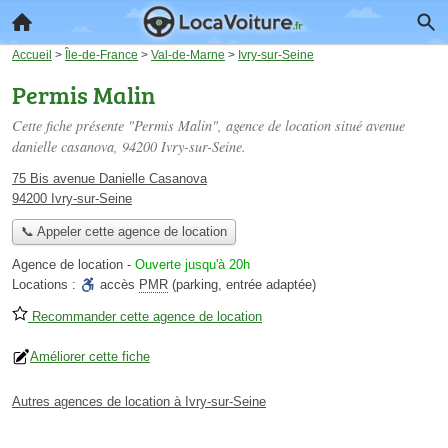
Accueil
>
Île-de-France
>
Val-de-Marne
>
Ivry-sur-Seine
Permis Malin
Cette fiche présente "Permis Malin", agence de location situé
avenue
danielle casanova
, 94200 Ivry-sur-Seine.
75 Bis avenue Danielle Casanova
94200 Ivry-sur-Seine
📞 Appeler cette agence de location
Agence de location
-
Ouverte jusqu'à 20h
Locations :
accès
PMR
(parking, entrée adaptée)
Recommander cette agence de location
Améliorer cette fiche
Autres agences de location à Ivry-sur-Seine