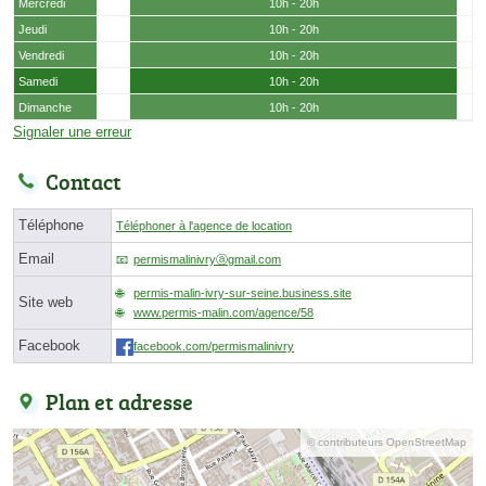
Mercredi
10h - 20h
Jeudi
10h - 20h
Vendredi
10h - 20h
Samedi
10h - 20h
Dimanche
10h - 20h
Signaler une erreur
Contact
Téléphone
Téléphoner à l'agence de location
Email
permismalinivryⓐgmail.com
permis-malin-ivry-sur-seine.business.site
Site web
www.permis-malin.com/agence/58
Facebook
facebook.com/permismalinivry
Plan et adresse
© contributeurs OpenStreetMap