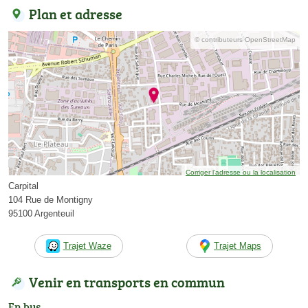
Plan et adresse
© contributeurs OpenStreetMap
Corriger l’adresse ou la localisation
Carpital
104 Rue de Montigny
95100 Argenteuil
Trajet Waze
Trajet Maps
Venir en transports en commun
En bus