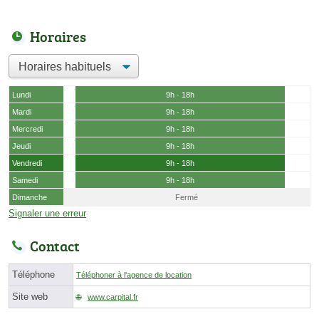
Horaires
Lundi
9h - 18h
Mardi
9h - 18h
Mercredi
9h - 18h
Jeudi
9h - 18h
Vendredi
9h - 18h
Samedi
9h - 18h
Dimanche
Fermé
Signaler une erreur
Contact
Téléphone
Téléphoner à l'agence de location
Site web
www.carpital.fr