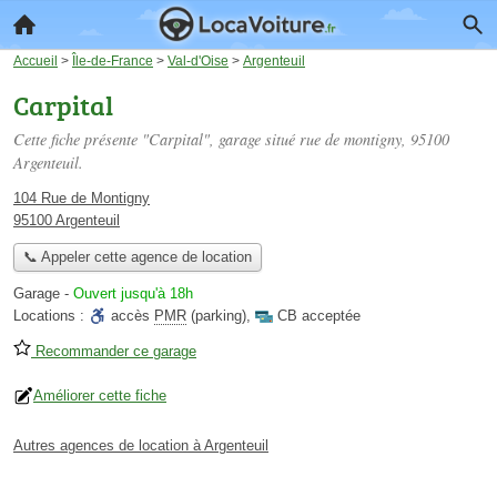
Accueil
>
Île-de-France
>
Val-d'Oise
>
Argenteuil
Carpital
Cette fiche présente "Carpital", garage situé
rue de montigny
, 95100
Argenteuil.
104 Rue de Montigny
95100 Argenteuil
📞 Appeler cette agence de location
Garage
-
Ouvert jusqu'à 18h
Locations :
accès
PMR
(parking)
,
CB acceptée
Recommander ce garage
Améliorer cette fiche
Autres agences de location à Argenteuil