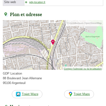
Site web
gdp-location.fr
Plan et adresse
© contributeurs OpenStreetMap
Corriger l’adresse ou la localisation
GDP Location
88 Boulevard Jean Allemane
95100 Argenteuil
Trajet Waze
Trajet Maps