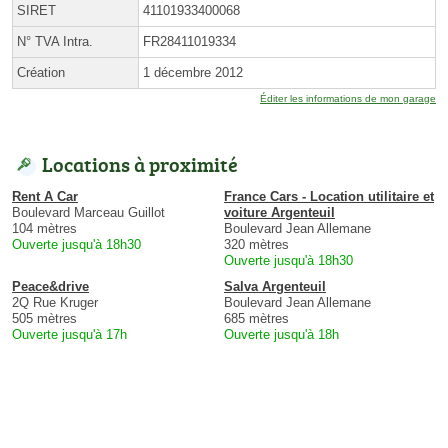
SIRET
41101933400068
N° TVA Intra.
FR28411019334
Création
1 décembre 2012
Éditer les informations de mon garage
Locations à proximité
Rent A Car
France Cars - Location utilitaire et
Boulevard Marceau Guillot
voiture Argenteuil
104 mètres
Boulevard Jean Allemane
Ouverte jusqu'à 18h30
320 mètres
Ouverte jusqu'à 18h30
Peace&drive
Salva Argenteuil
2Q Rue Kruger
Boulevard Jean Allemane
505 mètres
685 mètres
Ouverte jusqu'à 17h
Ouverte jusqu'à 18h