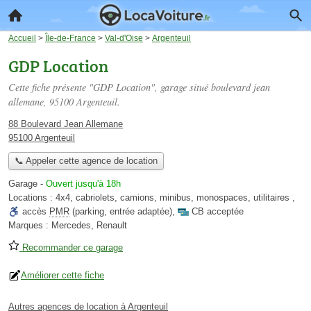
Accueil
>
Île-de-France
>
Val-d'Oise
>
Argenteuil
GDP Location
Cette fiche présente "GDP Location", garage situé
boulevard jean
allemane
, 95100 Argenteuil.
88 Boulevard Jean Allemane
95100 Argenteuil
📞 Appeler cette agence de location
Garage
-
Ouvert jusqu'à 18h
Locations :
4x4
,
cabriolets
,
camions
,
minibus
,
monospaces
,
utilitaires
,
accès
PMR
(parking, entrée adaptée)
,
CB acceptée
Marques :
Mercedes, Renault
Recommander ce garage
Améliorer cette fiche
Autres agences de location à Argenteuil