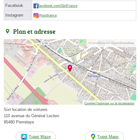
Facebook
facebook.com/SixtFrance
Instagram
@sixtfrance
Plan et adresse
© contributeurs OpenStreetMap
Corriger l’adresse ou la localisation
Sixt location de voitures
110 avenue du Général Leclerc
95480 Pierrelaye
Trajet Waze
Trajet Maps