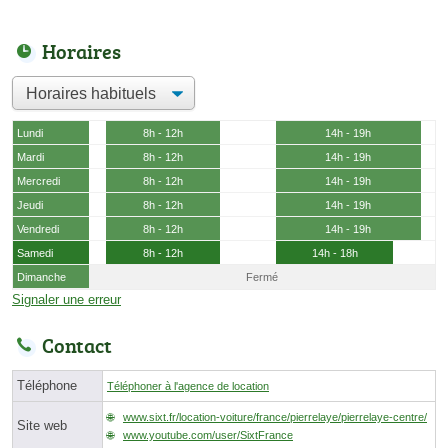
Horaires
Lundi
8h - 12h
14h - 19h
Mardi
8h - 12h
14h - 19h
Mercredi
8h - 12h
14h - 19h
Jeudi
8h - 12h
14h - 19h
Vendredi
8h - 12h
14h - 19h
Samedi
8h - 12h
14h - 18h
Dimanche
Fermé
Signaler une erreur
Contact
Téléphone
Téléphoner à l'agence de location
www.sixt.fr/location-voiture/france/pierrelaye/pierrelaye-centre/
Site web
www.youtube.com/user/SixtFrance