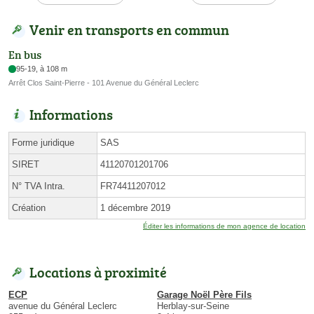
Venir en transports en commun
En bus
95-19, à 108 m
Arrêt Clos Saint-Pierre - 101 Avenue du Général Leclerc
Informations
Forme juridique
SAS
SIRET
41120701201706
N° TVA Intra.
FR74411207012
Création
1 décembre 2019
Éditer les informations de mon agence de location
Locations à proximité
ECP
Garage Noël Père Fils
avenue du Général Leclerc
Herblay-sur-Seine