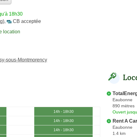
qu'à 18h30
g)
,
CB acceptée
 location
oisy-sous-Montmorency
Loc
TotalEner
Eaubonne
890 mètres
Ouvert jusqu
14h - 18h30
Rent A Ca
14h - 18h30
Eaubonne
14h - 18h30
1.4 km