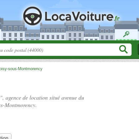
oisy-sous-Montmorency
", agence de location situé
avenue du
us-Montmorency.
tion