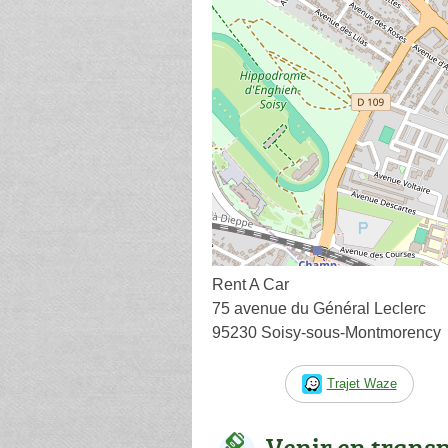
Rent A Car
75 avenue du Général Leclerc
95230 Soisy-sous-Montmorency
Trajet Waze
Venir en trans