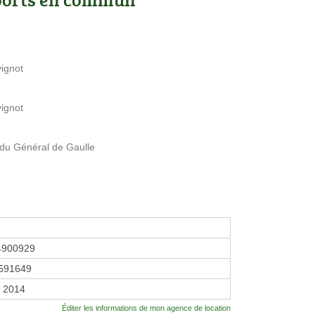
vignot
vignot
 du Général de Gaulle
4900929
591649
r 2014
Éditer les informations de mon agence de location