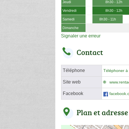
Jeudi
8h30 - 12h
Vendredi
8h30 - 12h
Samedi
8h30 - 11h
Dimanche
Signaler une erreur
Contact
Téléphone
Téléphoner à 
Site web
www.rentac
Facebook
facebook.c
Plan et adresse