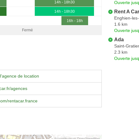
Ouverte jus
14h - 18h30
Rent A Ca
14h - 18h30
Enghien-les
16h - 18h
1.6 km
Ouverte jus
Fermé
Ada
Saint-Gratie
2.3 km
Ouverte jus
l'agence de location
ar.fr/agences
om/rentacar.france
© contributeurs OpenStreetMap