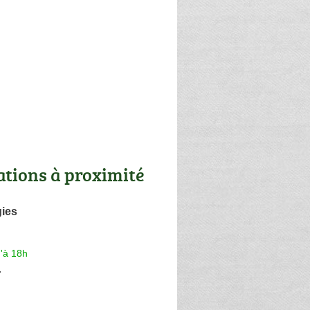
ations à proximité
gies
'à 18h
r