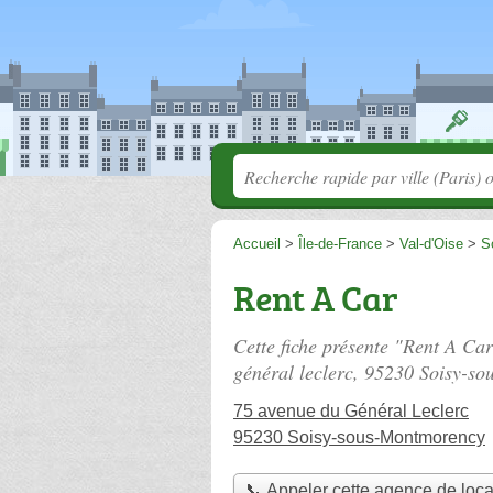
Accueil
>
Île-de-France
>
Val-d'Oise
>
S
Rent A Car
Cette fiche présente "Rent A Car
général leclerc
, 95230 Soisy-so
75 avenue du Général Leclerc
95230 Soisy-sous-Montmorency
📞 Appeler cette agence de loca