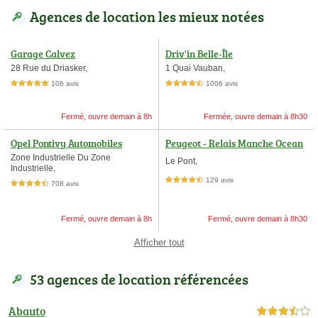
Agences de location les mieux notées
Garage Calvez
Driv'in Belle-Île
28 Rue du Driasker,
1 Quai Vauban,
106 avis
1006 avis
5,0 étoiles sur 5
4,5 étoiles sur 5
Fermé, ouvre demain à 8h
Fermée, ouvre demain à 8h30
Opel Pontivy Automobiles
Peugeot - Relais Manche Ocean
Zone Industrielle Du Zone
Le Pont,
Industrielle,
129 avis
4,5 étoiles sur 5
708 avis
4,5 étoiles sur 5
Fermé, ouvre demain à 8h
Fermé, ouvre demain à 8h30
Afficher tout
53 agences de location référencées
Abauto
3,5 étoiles sur 5