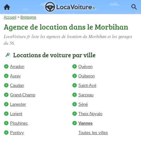
Accueil
>
Bretagne
Agence de location dans le Morbihan
LocaVoiture.fr liste les
agences de location du Morbihan
et les garages
du 56.
Locations de voiture par ville
Arradon
Quéven
Auray
Quiberon
Caudan
Saint-Avé
Grand-Champ
Sarzeau
Lanester
Séné
Lorient
Theix-Noyalo
Plouhinec
Vannes
Pontivy
Toutes les villes