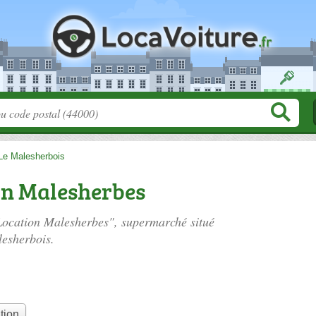
Le Malesherbois
on Malesherbes
 Location Malesherbes", supermarché situé
esherbois.
tion