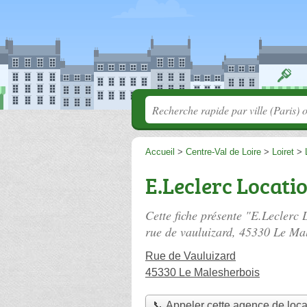
Accueil
>
Centre-Val de Loire
>
Loiret
>
E.Leclerc Locati
Cette fiche présente "E.Leclerc
rue de vauluizard
, 45330 Le Mal
Rue de Vauluizard
45330 Le Malesherbois
📞 Appeler cette agence de loca