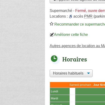
Supermarché
-
Fermé, ouvre dem
Locations :
accès
PMR
(parkin
Recommander ce supermarch
Améliorer cette fiche
Autres agences de location au M
Horaires
Samedi prochain :
Jour fér
Lundi
Mardi