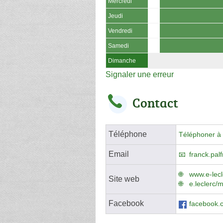
Mercredi
Jeudi
Vendredi
Samedi
Dimanche
Signaler une erreur
Contact
Téléphone
Téléphoner à 
Email
franck.pal
www.e-lec
Site web
e.leclerc/
Facebook
facebook.