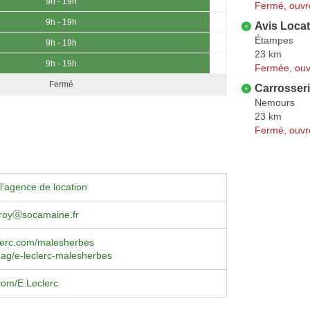
9h - 19h
Fermé, ouvr
9h - 19h
Avis Locat
Étampes
9h - 19h
23 km
9h - 19h
Fermée, ouv
Fermé
Carrosseri
Nemours
23 km
Fermé, ouvr
l'agence de location
froyⓐsocamaine.fr
lerc.com/malesherbes
mag/e-leclerc-malesherbes
com/E.Leclerc