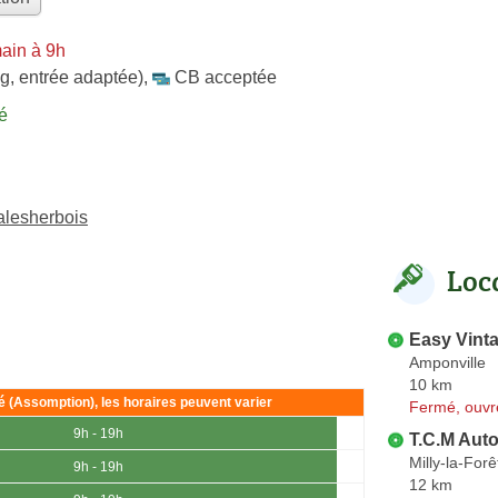
ain à 9h
g, entrée adaptée)
,
CB acceptée
é
alesherbois
Loc
Easy Vint
Amponville
10 km
ié (Assomption), les horaires peuvent varier
Fermé, ouvr
9h - 19h
T.C.M Aut
Milly-la-Forê
9h - 19h
12 km