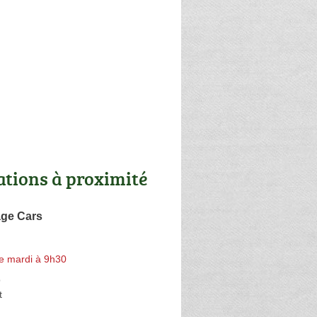
ations à proximité
age Cars
e mardi à 9h30
o
t