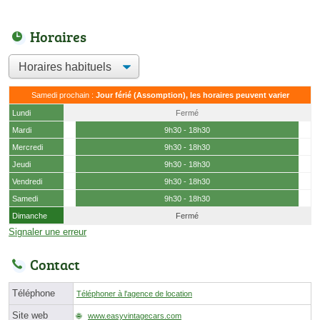
Horaires
Samedi prochain :
Jour férié (Assomption), les horaires peuvent varier
Lundi
Fermé
Mardi
9h30 - 18h30
Mercredi
9h30 - 18h30
Jeudi
9h30 - 18h30
Vendredi
9h30 - 18h30
Samedi
9h30 - 18h30
Dimanche
Fermé
Signaler une erreur
Contact
Téléphone
Téléphoner à l'agence de location
Site web
www.easyvintagecars.com