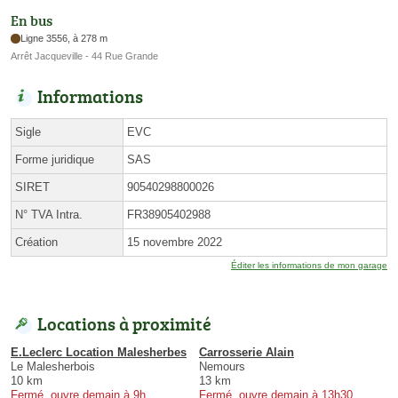
En bus
Ligne 3556, à 278 m
Arrêt Jacqueville - 44 Rue Grande
Informations
Sigle
EVC
Forme juridique
SAS
SIRET
90540298800026
N° TVA Intra.
FR38905402988
Création
15 novembre 2022
Éditer les informations de mon garage
Locations à proximité
E.Leclerc Location Malesherbes
Carrosserie Alain
Le Malesherbois
Nemours
10 km
13 km
Fermé, ouvre demain à 9h
Fermé, ouvre demain à 13h30