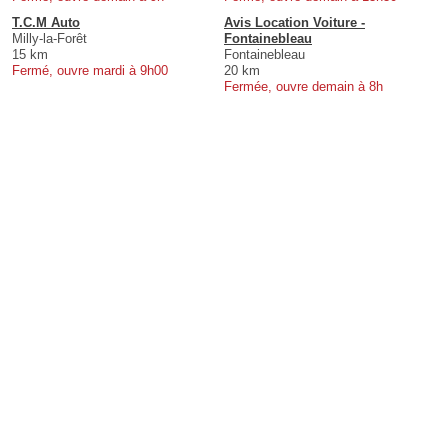
T.C.M Auto
Avis Location Voiture -
Milly-la-Forêt
Fontainebleau
15 km
Fontainebleau
Fermé, ouvre mardi à 9h00
20 km
Fermée, ouvre demain à 8h