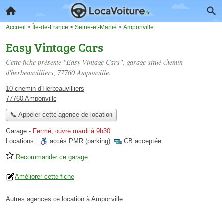
Accueil
>
Île-de-France
>
Seine-et-Marne
>
Amponville
Easy Vintage Cars
Cette fiche présente "Easy Vintage Cars", garage situé
chemin
d'herbeauvilliers
, 77760 Amponville.
10 chemin d'Herbeauvilliers
77760 Amponville
📞 Appeler cette agence de location
Garage
-
Fermé, ouvre mardi à 9h30
Locations :
accès
PMR
(parking)
,
CB acceptée
Recommander ce garage
Améliorer cette fiche
Autres agences de location à Amponville