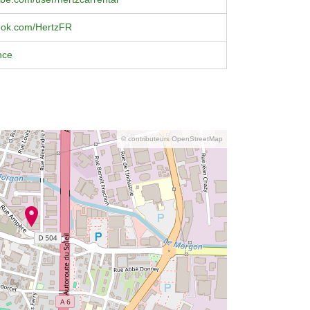
book.com/HertzFR
nce
© contributeurs OpenStreetMap