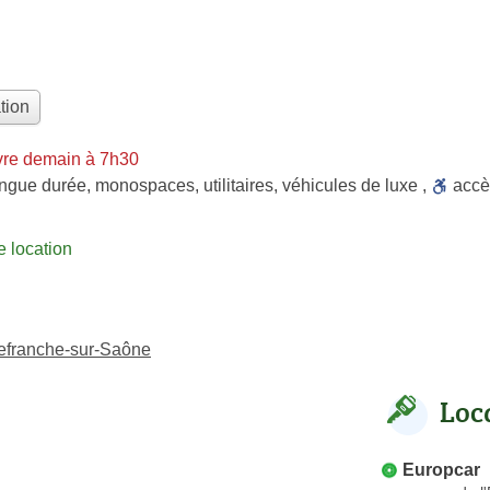
tion
vre demain à 7h30
ongue durée
,
monospaces
,
utilitaires
,
véhicules de luxe
,
acc
 location
lefranche-sur-Saône
Loc
Europcar