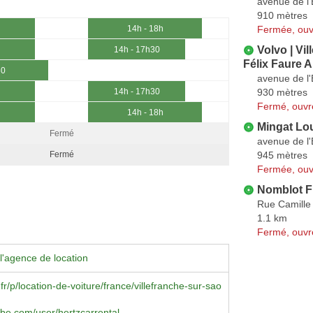
avenue de l
910 mètres
Fermée, ouv
14h - 18h
Volvo | Vi
14h - 17h30
Félix Faure 
30
avenue de l
930 mètres
14h - 17h30
Fermé, ouvr
14h - 18h
Mingat Lo
Fermé
avenue de l
945 mètres
Fermé
Fermée, ouv
Nomblot F
Rue Camille
1.1 km
Fermé, ouvr
l'agence de location
fr/p/location-de-voiture/france/villefranche-sur-sao
be.com/user/hertzcarrental