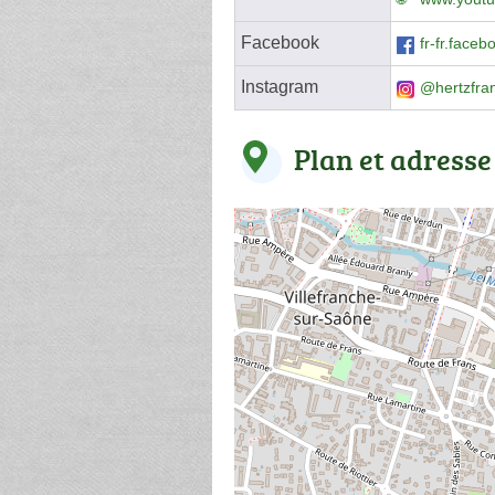
Facebook
fr-fr.face
Instagram
@hertzfra
Plan et adresse