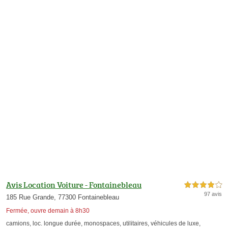
Avis Location Voiture - Fontainebleau
4,0 étoiles sur 5
97 avis
185 Rue Grande, 77300 Fontainebleau
Fermée, ouvre demain à 8h30
camions
,
loc. longue durée
,
monospaces
,
utilitaires
,
véhicules de luxe
,