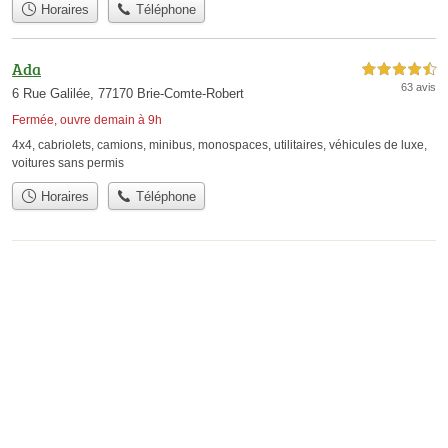
Horaires
Téléphone
Ada
4,5 étoiles sur 5
63 avis
6 Rue Galilée, 77170 Brie-Comte-Robert
Fermée, ouvre demain à 9h
4x4
,
cabriolets
,
camions
,
minibus
,
monospaces
,
utilitaires
,
véhicules de luxe
,
voitures sans permis
Horaires
Téléphone