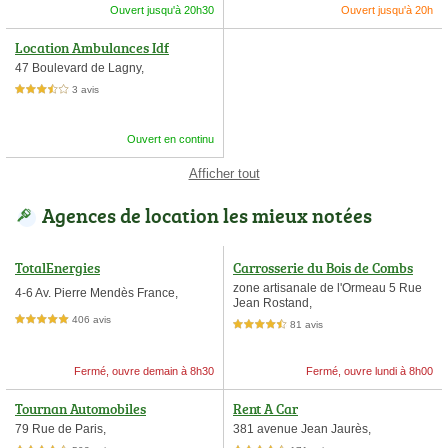
Ouvert jusqu'à 20h30
Ouvert jusqu'à 20h
Location Ambulances Idf
47 Boulevard de Lagny,
3 avis
3,5 étoiles sur 5
Ouvert en continu
Afficher tout
Agences de location les mieux notées
TotalEnergies
Carrosserie du Bois de Combs
zone artisanale de l'Ormeau 5 Rue
4-6 Av. Pierre Mendès France,
Jean Rostand,
406 avis
5,0 étoiles sur 5
81 avis
4,5 étoiles sur 5
Fermé, ouvre demain à 8h30
Fermé, ouvre lundi à 8h00
Tournan Automobiles
Rent A Car
79 Rue de Paris,
381 avenue Jean Jaurès,