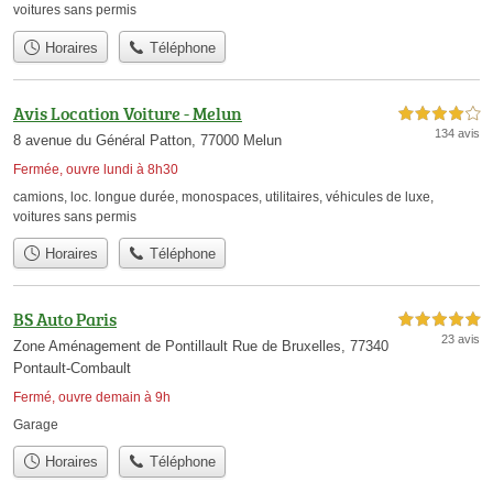
voitures sans permis
Horaires
Téléphone
Avis Location Voiture - Melun
4,0 étoiles sur 5
134 avis
8 avenue du Général Patton, 77000 Melun
Fermée, ouvre lundi à 8h30
camions
,
loc. longue durée
,
monospaces
,
utilitaires
,
véhicules de luxe
,
voitures sans permis
Horaires
Téléphone
BS Auto Paris
5,0 étoiles sur 5
23 avis
Zone Aménagement de Pontillault Rue de Bruxelles, 77340
Pontault-Combault
Fermé, ouvre demain à 9h
Garage
Horaires
Téléphone