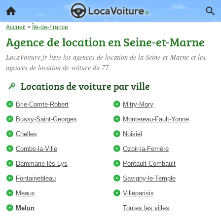
Accueil
>
Île-de-France
Agence de location en Seine-et-Marne
LocaVoiture.fr liste les
agences de location de la Seine-et-Marne
et les
agences de location de voiture du 77.
Locations de voiture par ville
Brie-Comte-Robert
Mitry-Mory
Bussy-Saint-Georges
Montereau-Fault-Yonne
Chelles
Noisiel
Combs-la-Ville
Ozoir-la-Ferrière
Dammarie-lès-Lys
Pontault-Combault
Fontainebleau
Savigny-le-Temple
Meaux
Villeparisis
Melun
Toutes les villes