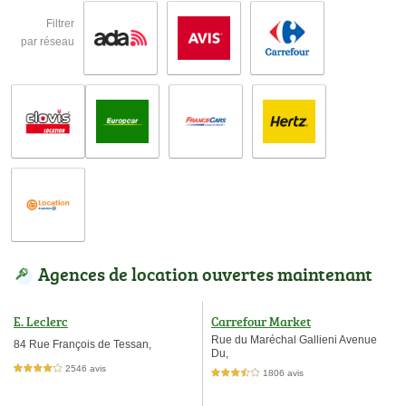
Filtrer
par réseau
Agences de location ouvertes maintenant
E. Leclerc
Carrefour Market
Rue du Maréchal Gallieni Avenue
84 Rue François de Tessan,
Du,
2546 avis
4,0 étoiles sur 5
1806 avis
3,5 étoiles sur 5