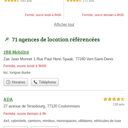
593 avis
171 avis
4,5 étoiles sur 5
4,5 étoiles sur 5
Fermé, ouvre lundi à 8h00
Fermée, ouvre demain à 8h30
Afficher tout
71 agences de location référencées
2BR Mobilité
Zae Jean Monnet 1 Rue Paul Henri Spaak, 77240 Vert-Saint-Denis
Fermée, ouvre lundi à 9h00
loc. longue durée
Horaires
Téléphone
ADA
4,5 étoiles sur 5
130 avis
27 avenue de Strasbourg, 77120 Coulommiers
Fermée, ouvre demain à 9h
4x4
,
cabriolets
,
camions
,
minibus
,
monospaces
,
utilitaires
,
véhicules de luxe