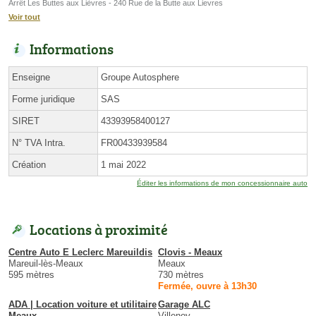
Arrêt Les Buttes aux Lièvres - 240 Rue de la Butte aux Lievres
Voir tout
Informations
Enseigne
Groupe Autosphere
Forme juridique
SAS
SIRET
43393958400127
N° TVA Intra.
FR00433939584
Création
1 mai 2022
Éditer les informations de mon concessionnaire auto
Locations à proximité
Centre Auto E Leclerc Mareuildis
Clovis - Meaux
Mareuil-lès-Meaux
Meaux
595 mètres
730 mètres
Fermée, ouvre à 13h30
ADA | Location voiture et utilitaire
Garage ALC
Meaux
Villenoy