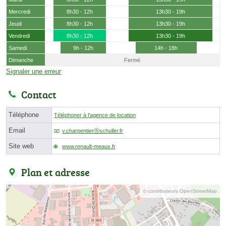
Mercredi
8h30 - 12h
13h30 - 19h
Jeudi
8h30 - 12h
13h30 - 19h
Vendredi
8h30 - 12h
13h30 - 19h
Samedi
9h - 12h
14h - 18h
Dimanche
Fermé
Signaler une erreur
Contact
Téléphone
Téléphoner à l'agence de location
Email
v.charpentierⓐschuller.fr
Site web
www.renault-meaux.fr
Plan et adresse
© contributeurs OpenStreetMap