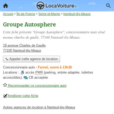
Accueil
>
Île-de-France
>
Seine-et-Marne
>
Nanteuil-lès-Meaux
Groupe Autosphere
Cette fiche présente "Groupe Autosphere", concessionnaire auto situé
avenue charles de gaulle
, 77100 Nanteuil-lès-Meaux.
19 avenue Charles de Gaulle
77100 Nanteuil-lès-Meaux
📞 Appeler cette agence de location
Concessionnaire auto
-
Fermé, ouvre à 13h30
Locations :
accès
PMR
(parking, entrée adaptée, toilettes
accessibles)
,
CB acceptée
Recommander ce concessionnaire auto
Améliorer cette fiche
Autres agences de location à Nanteuil-lès-Meaux