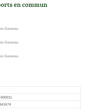
ports en commun
Bois Gasseau
Bois Gasseau
Bois Gasseau
7400011
441674