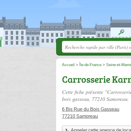
Accueil
>
Île-de-France
>
Seine-et-Marn
Carrosserie Kar
Cette fiche présente "Carrosser
bois gasseau
, 77210 Samoreau.
6 Bis Rue du Bois Gasseau
77210 Samoreau
📞 Appeler cette agence de loca