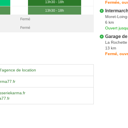
Fermée, ouv
13h30 - 18h
Intermarc
13h30 - 18h
Moret-Loing
Fermé
6 km
Ouvert jusq
Fermé
Garage de 
La Rochette
13 km
Fermé, ouvr
l'agence de location
rma77.fr
sseriekarma.fr
77.fr