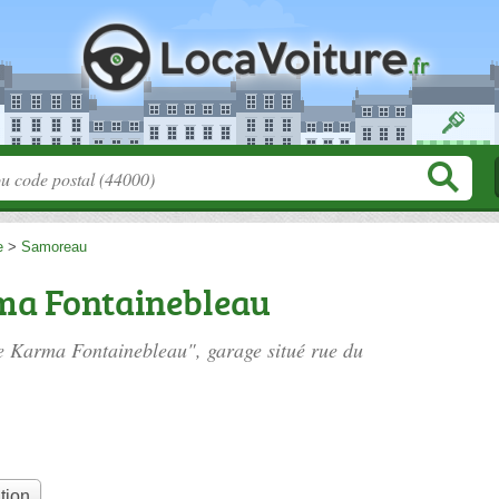
e
>
Samoreau
ma Fontainebleau
ie Karma Fontainebleau", garage situé
rue du
tion