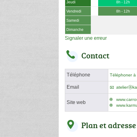
Jeudi
8h - 12h
Vendredi
8h - 12h
Samedi
Dimanche
Signaler une erreur
Contact
Téléphone
Téléphoner à 
Email
atelierⓐka
www.carro
Site web
www.karma
Plan et adresse