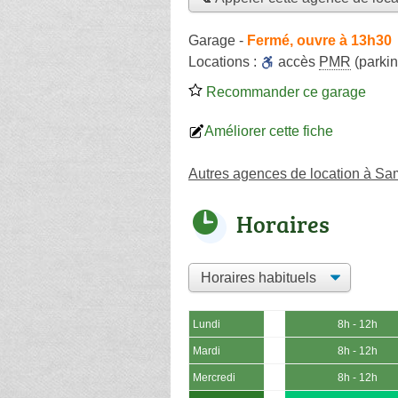
Garage
-
Fermé, ouvre à 13h30
Locations :
accès
PMR
(parkin
Recommander ce garage
Améliorer cette fiche
Autres agences de location à S
Horaires
Lundi
8h - 12h
Mardi
8h - 12h
Mercredi
8h - 12h