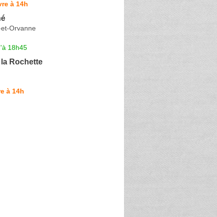
re à 14h
hé
-et-Orvanne
u'à 18h45
la Rochette
e à 14h