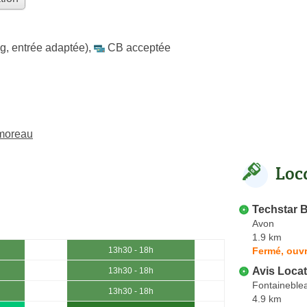
g, entrée adaptée)
,
CB acceptée
amoreau
Loc
Techstar 
Avon
1.9 km
Fermé, ouvr
13h30 - 18h
Avis Locat
13h30 - 18h
Fontaineble
13h30 - 18h
4.9 km