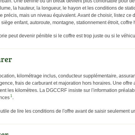
t urbain. Une berline ou un break devient plus confortable pour d
olume, la hauteur, la longueur, le hayon et les conditions de sta
e précis, mais un niveau équivalent. Avant de choisir, listez ce
iège enfant, autoroute, montagne, stationnement étroit, coffre 
e peut devenir pénible si le coffre est trop juste ou si le véhicul
arer
 location, kilométrage inclus, conducteur supplémentaire, assuran
gence, frais de carburant et majoration hors horaires. Une offre
ement les kilomètres. La DGCCRF insiste sur l'information préal
1
ances
.
 utile de lire les conditions de l'offre avant de saisir seulement u
ver