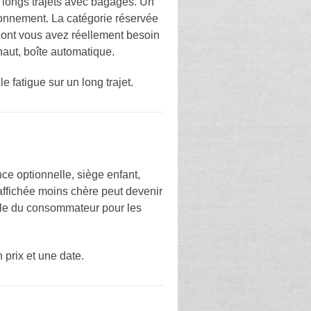
e longs trajets avec bagages. Un
tionnement. La catégorie réservée
 dont vous avez réellement besoin
haut, boîte automatique.
e fatigue sur un long trajet.
ce optionnelle, siège enfant,
 affichée moins chère peut devenir
able du consommateur pour les
n prix et une date.