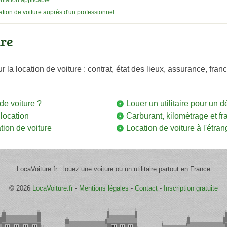
ntation applicable
ation de voiture auprès d'un professionnel
ure
a location de voiture : contrat, état des lieux, assurance, franchi
de voiture ?
Louer un utilitaire pour u
 location
Carburant, kilométrage et fra
tion de voiture
Location de voiture à l'étra
LocaVoiture.fr : louez une voiture ou un utilitaire partout en France
© 2026
LocaVoiture.fr
-
Mentions légales
-
Contact
-
Inscription gratuite