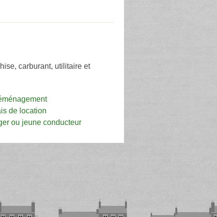
se, carburant, utilitaire et
n déménagement
is de location
nger ou jeune conducteur